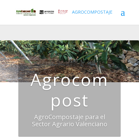
AGROCOMPOSTAJE
Agrocom
post
AgroCompostaje para el
Sector Agrario Valenciano